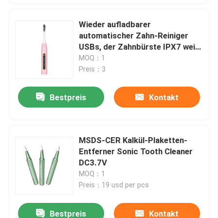
Wieder aufladbarer
automatischer Zahn-Reiniger
USBs, der Zahnbürste IPX7 weiß
wird
MOQ：1
Preis：3
Bestpreis
Kontakt
MSDS-CER Kalkül-Plaketten-
Entferner Sonic Tooth Cleaner
DC3.7V
MOQ：1
Preis：19 usd per pcs
Bestpreis
Kontakt