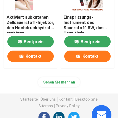
Aktiviert subkutanen
Einspritzungs-
Zellsauerstoff-Injektor,
Instrument des
den Hochdruckhydrat
Sauerstoff-8W, das
ernähren
Haut-tiefe
Hydratations-
Bestpreis
Bestpreis
Antiallergie-Reparatur
weiß wird
Kontakt
Kontakt
Sehen Sie mehr an
Startseite
Über uns
Kontakt
Desktop Site
Sitemap
Privacy Policy