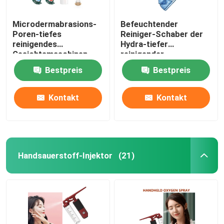
Microdermabrasions-
Befeuchtender
Poren-tiefes
Reiniger-Schaber der
reinigendes
Hydra-tiefer
Gesichtsmaschinen-
reinigender
elektrisches Mitesser-
Gesichtsmaschinen-
Bestpreis
Bestpreis
Entferner-Vakuum
wieder aufladbarer
200g
Poren-500mAh
Kontakt
Kontakt
Handsauerstoff-Injektor
(21)