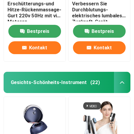
Erschütterungs-und
Verbessern Sie
Hitze-Rückenmassage-
Durchblutungs-
Gurt 220v 50Hz mit vier
elektrisches lumbales
Motoren
Zugkraft-Gerät-
hinteren Ausdehnung
Bestpreis
Bestpreis
Massager ROHS
Kontakt
Kontakt
Gesichts-Schönheits-Instrument
(22)