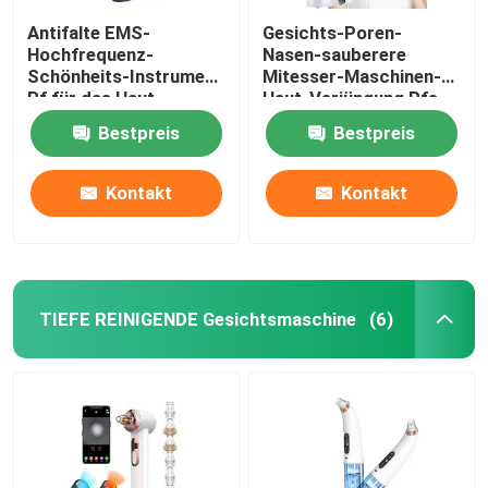
Antifalte EMS-
Gesichts-Poren-
Hochfrequenz-
Nasen-sauberere
Schönheits-Instrument
Mitesser-Maschinen-
Rf für das Haut-
Haut-Verjüngung Rfs
Festziehen
EMS
Bestpreis
Bestpreis
Kontakt
Kontakt
TIEFE REINIGENDE Gesichtsmaschine
(6)