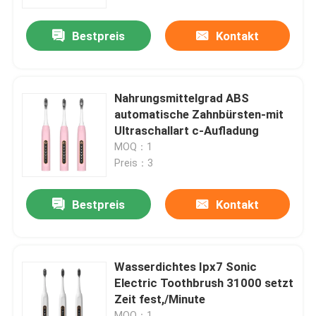
Bestpreis
Kontakt
Fabrik-Ausflug
Qualitätskontrolle
Nahrungsmittelgrad ABS
automatische Zahnbürsten-mit
Treten Sie mit uns in Verbindung
Ultraschallart c-Aufladung
MOQ：1
Preis：3
Nachrichten
Bestpreis
Kontakt
Fordern Sie ein Zitat
Hauptkörper Massager
Wasserdichtes Ipx7 Sonic
Electric Toothbrush 31000 setzt
Zeit fest,/Minute
Hintere Massager-Auflage
MOQ：1