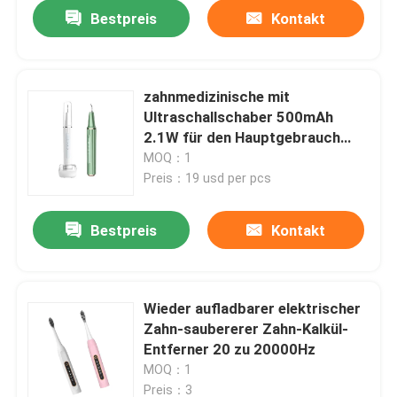
Bestpreis
Kontakt
zahnmedizinische mit
Ultraschallschaber 500mAh
2.1W für den Hauptgebrauch
sichtlich auf mobilem App
MOQ：1
Preis：19 usd per pcs
Bestpreis
Kontakt
Haus
Wieder aufladbarer elektrischer
Zahn-saubererer Zahn-Kalkül-
Produkte
Entferner 20 zu 20000Hz
MOQ：1
Über uns
Preis：3