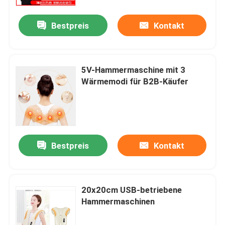
Bestpreis
Kontakt
Fabrik-Ausflug
Qualitätskontrolle
5V-Hammermaschine mit 3
Wärmemodi für B2B-Käufer
Treten Sie mit uns in Verbindung
Nachrichten
Bestpreis
Kontakt
Fordern Sie ein Zitat
Hauptkörper Massager
20x20cm USB-betriebene
Hammermaschinen
Hintere Massager-Auflage