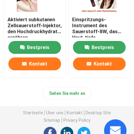
Aktiviert subkutanen
Einspritzungs-
Zellsauerstoff-Injektor,
Instrument des
den Hochdruckhydrat
Sauerstoff-8W, das
ernähren
Haut-tiefe
Hydratations-
Bestpreis
Bestpreis
Antiallergie-Reparatur
weiß wird
Kontakt
Kontakt
Sehen Sie mehr an
Startseite
Über uns
Kontakt
Desktop Site
Sitemap
Privacy Policy