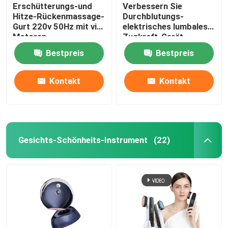
Erschütterungs-und
Verbessern Sie
Hitze-Rückenmassage-
Durchblutungs-
Gurt 220v 50Hz mit vier
elektrisches lumbales
Motoren
Zugkraft-Gerät-
hinteren Ausdehnung
Bestpreis
Bestpreis
Massager ROHS
Kontakt
Kontakt
Gesichts-Schönheits-Instrument
(22)