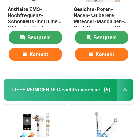
Antifalte EMS-
Gesichts-Poren-
Hochfrequenz-
Nasen-sauberere
Schönheits-Instrument
Mitesser-Maschinen-
Rf für das Haut-
Haut-Verjüngung Rfs
Festziehen
EMS
Bestpreis
Bestpreis
Kontakt
Kontakt
TIEFE REINIGENDE Gesichtsmaschine
(6)