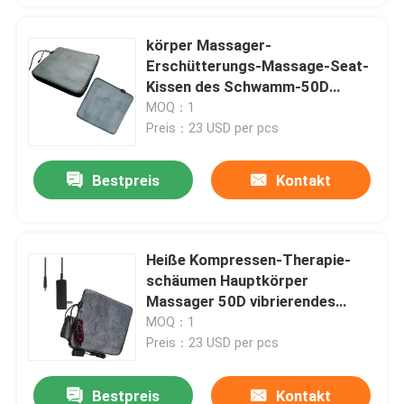
körper Massager-
Erschütterungs-Massage-Seat-
Kissen des Schwamm-50D
verbessern Hauptmetabolismus
MOQ：1
Preis：23 USD per pcs
Bestpreis
Kontakt
Heiße Kompressen-Therapie-
schäumen Hauptkörper
Massager 50D vibrierendes
Seat-Kissen
MOQ：1
Preis：23 USD per pcs
Bestpreis
Kontakt