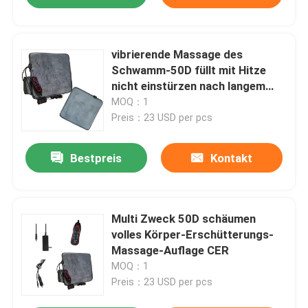
vibrierende Massage des
Schwamm-50D füllt mit Hitze
nicht einstürzen nach langem
Sitzen auf
MOQ：1
Preis：23 USD per pcs
Bestpreis
Kontakt
Multi Zweck 50D schäumen
volles Körper-Erschütterungs-
Massage-Auflage CER
MOQ：1
Preis：23 USD per pcs