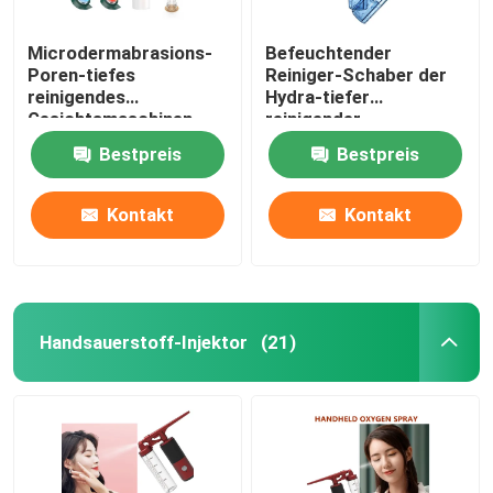
Microdermabrasions-
Befeuchtender
Poren-tiefes
Reiniger-Schaber der
reinigendes
Hydra-tiefer
Gesichtsmaschinen-
reinigender
elektrisches Mitesser-
Gesichtsmaschinen-
Bestpreis
Bestpreis
Entferner-Vakuum
wieder aufladbarer
200g
Poren-500mAh
Kontakt
Kontakt
Handsauerstoff-Injektor
(21)