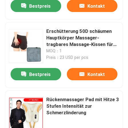
Bestpreis
Kontakt
Erschütterung 50D schäumen
Hauptkörper Massager-
tragbares Massage-Kissen für
Hämorriden
MOQ：1
Preis：23 USD per pcs
Bestpreis
Kontakt
Haus
Rückenmassager Pad mit Hitze 3
Stufen Intensität zur
Produkte
Schmerzlinderung
Über uns