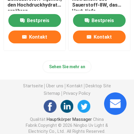
den Hochdruckhydrat
Sauerstoff-8W, das
ernähren
Haut-tiefe
Hydratations-
Bestpreis
Bestpreis
Antiallergie-Reparatur
weiß wird
Kontakt
Kontakt
Sehen Sie mehr an
Startseite
Über uns
Kontakt
Desktop Site
Sitemap
Privacy Policy
Qualität
Hauptkörper Massager
China
Fabrik.Copyright © 2026 Ningbo Uv Light &
Electricity Co., Ltd.. All Rights Reserved.