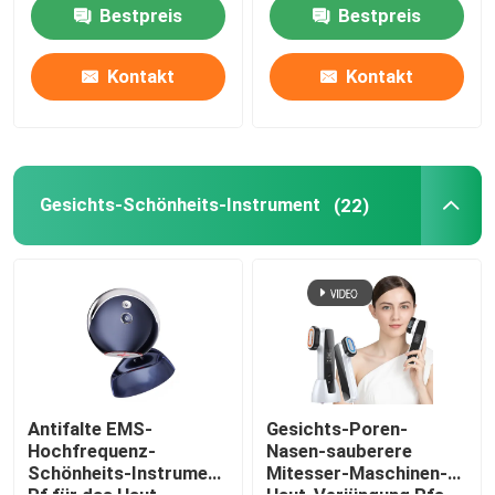
hinteren Ausdehnung
Bestpreis
Bestpreis
Massager ROHS
Gesichts-Schönheits-Instrument
Kontakt
Kontakt
TIEFE REINIGENDE Gesichtsmaschine
Handsauerstoff-Injektor
Gesichts-Schönheits-Instrument
(22)
Ultraschallzahn-Reiniger
Rf-Schönheits-Instrument
UV-Licht-Rohre
Antifalte EMS-
Gesichts-Poren-
Hochfrequenz-
Nasen-sauberere
Schönheits-Instrument
Mitesser-Maschinen-
Keimer-Reinigungsapparat