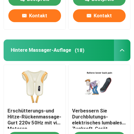
Kontakt
Kontakt
Fabrik-Ausflug
Qualitätskontrolle
Hintere Massager-Auflage
(18)
Treten Sie mit uns in Verbindung
Nachrichten
Fordern Sie ein Zitat
Erschütterungs-und
Verbessern Sie
Hauptkörper Massager
Hitze-Rückenmassage-
Durchblutungs-
Gurt 220v 50Hz mit vier
elektrisches lumbales
Motoren
Zugkraft-Gerät-
Hintere Massager-Auflage