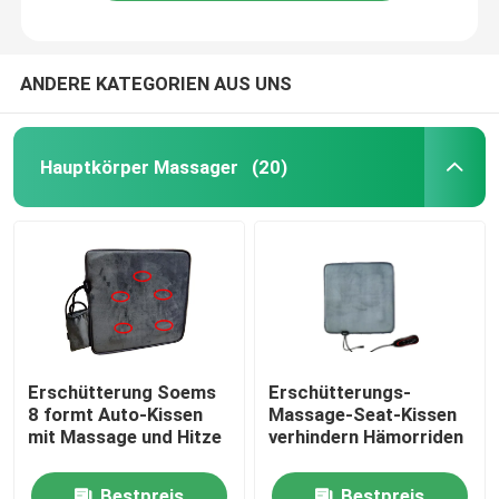
ANDERE KATEGORIEN AUS UNS
Hauptkörper Massager
(20)
Haus
Erschütterung Soems
Erschütterungs-
8 formt Auto-Kissen
Massage-Seat-Kissen
Produkte
mit Massage und Hitze
verhindern Hämorriden
Über uns
Bestpreis
Bestpreis