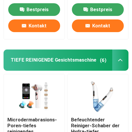
Rf für das Haut-
Haut-Verjüngung Rfs
Festziehen
EMS
Bestpreis
Bestpreis
UVC keimtötende Rohre
Kontakt
Kontakt
UVballaste
TIEFE REINIGENDE Gesichtsmaschine
(6)
Microdermabrasions-
Befeuchtender
Poren-tiefes
Reiniger-Schaber der
reinigendes
Hydra-tiefer