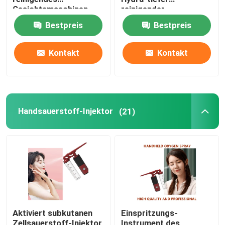
Gesichtsmaschinen-
reinigender
elektrisches Mitesser-
Gesichtsmaschinen-
Bestpreis
Bestpreis
Entferner-Vakuum
wieder aufladbarer
200g
Poren-500mAh
Kontakt
Kontakt
Handsauerstoff-Injektor
(21)
Aktiviert subkutanen
Einspritzungs-
Zellsauerstoff-Injektor,
Instrument des